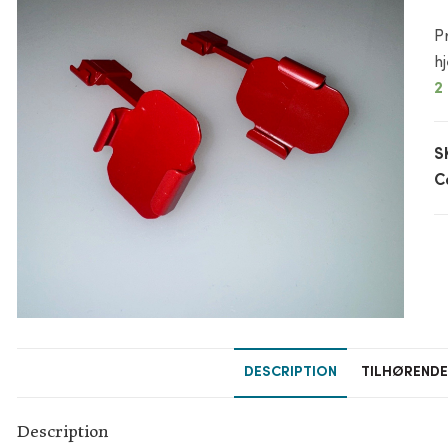
P
h
2
S
C
DESCRIPTION
TILHØREND
Description