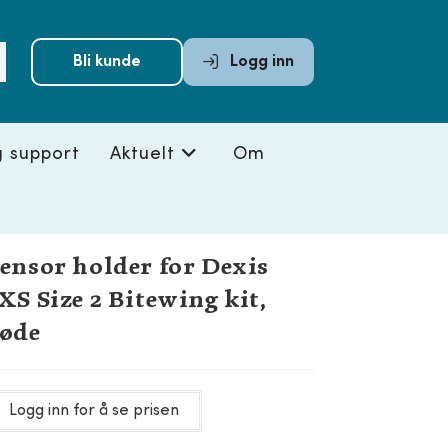
Submit
Bli kunde
Logg inn
search
g support
Aktuelt
Om
ensor holder for Dexis
XS Size 2 Bitewing kit,
øde
Logg inn for å se prisen