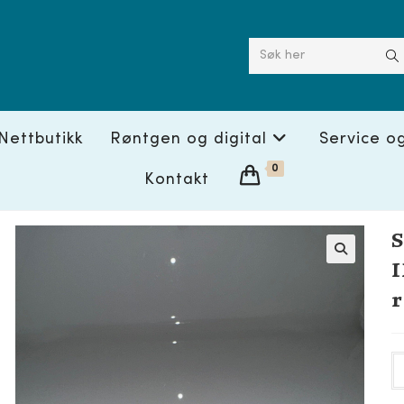
Søk her
Nettbutikk
Røntgen og digital
Service o
0
Kontakt
S
I
🔍
r