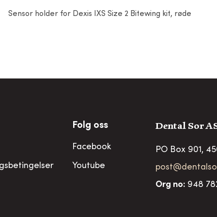
Sensor holder for Dexis IXS Size 2 Bitewing kit, røde
Dental Sor A
Folg oss
Facebook
PO Box 901, 4
ngsbetingelser
Youtube
post@dentalso
Org no
:
948 78