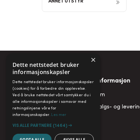
ANNET UTSTYR
×
Dette nettstedet bruker
informasjonskapsler
Snarveier
Informasjon
Dette nettstedet bruker informasjonskapsler
(cookies) for å forbedre din opplevelse.
Min konto
Om
Ved å bruke nettstedet vårt samtykker du i
alle informasjonskapsler i samsvar med
Handlekurv
Salgs- og leveri
retningslinjene våre for
informasjonskapsler.
Les mer
VIS ALLE PARTNERE
(1464) →
GODTA ALLE
AVVIS ALLE