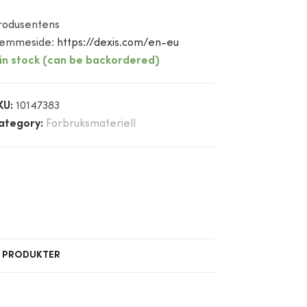
rodusentens
jemmeside:
https://dexis.com/en-eu
 in stock (can be backordered)
KU:
10147383
ategory:
Forbruksmateriell
E PRODUKTER