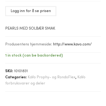
Logg inn for å se prisen
PEARLS MED SOLBÆR SMAK
Produsentens hjemmeside:
http://www.kavo.com/
1 in stock (can be backordered)
SKU:
10101831
Categories:
KaVo Prophy- og RondoFlex
,
KaVo
forbruksvarer og deler