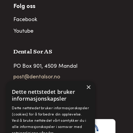
Folg oss
Facebook
Youtube
Dental Sor AS
PO Box 901, 4509 Mandal
post@dentalsor.no
×
Org no
:
948 782 979 VAT
Dette nettstedet bruker
informasjonskapsler
Telefon:
+47 38 27 88 88
Fax:
+ 47 38 27 88 89
Dette nettstedet bruker informasjonskapsler
(cookies) for å forbedre din opplevelse.
Ved å bruke nettstedet vårt samtykker du i
alle informasjonskapsler i samsvar med