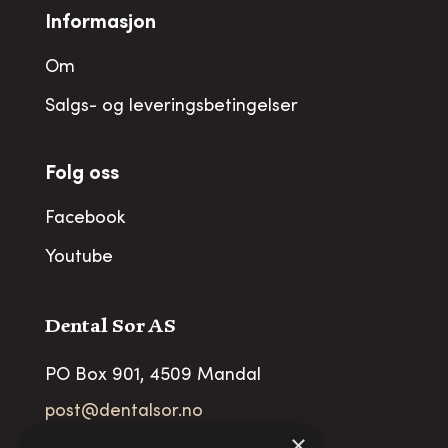
Informasjon
Om
Salgs- og leveringsbetingelser
Folg oss
Facebook
Youtube
Dental Sor AS
PO Box 901, 4509 Mandal
post@dentalsor.no
×
Org no
:
948 782 979 VAT