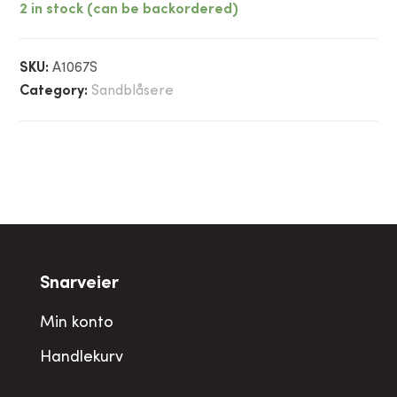
2 in stock (can be backordered)
SKU:
A1067S
Category:
Sandblåsere
Snarveier
Min konto
Handlekurv