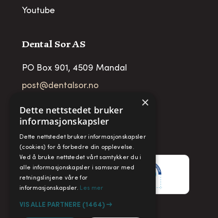
Youtube
Dental Sor AS
PO Box 901, 4509 Mandal
post@dentalsor.no
×
Org no
:
948 782 979 VAT
Dette nettstedet bruker
informasjonskapsler
Telefon:
+47 38 27 88 88
Dette nettstedet bruker informasjonskapsler
Fax:
+ 47 38 27 88 89
(cookies) for å forbedre din opplevelse.
Ved å bruke nettstedet vårt samtykker du i
alle informasjonskapsler i samsvar med
retningslinjene våre for
informasjonskapsler.
Les mer
VIS ALLE PARTNERE
(1464) →