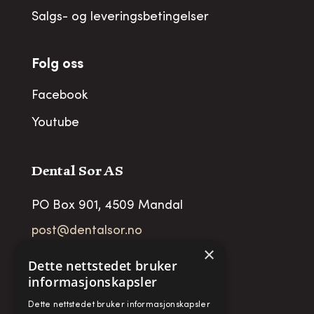
Salgs- og leveringsbetingelser
Folg oss
Facebook
Youtube
Dental Sor AS
PO Box 901, 4509 Mandal
post@dentalsor.no
×
Org no
:
948 782 979 VAT
Dette nettstedet bruker
informasjonskapsler
Telefon:
+47 38 27 88 88
Dette nettstedet bruker informasjonskapsler
Fax:
+ 47 38 27 88 89