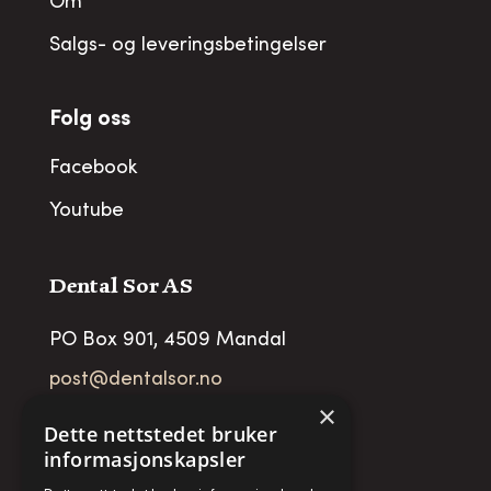
Om
Salgs- og leveringsbetingelser
Folg oss
Facebook
Youtube
Dental Sor AS
PO Box 901, 4509 Mandal
post@dentalsor.no
×
Org no
:
948 782 979 VAT
Dette nettstedet bruker
informasjonskapsler
Telefon:
+47 38 27 88 88