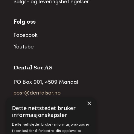
Salgs- og leveringsbetingelser
Folg oss
Facebook
Youtube
Dental Sor AS
PO Box 901, 4509 Mandal
post@dentalsor.no
×
Org no
:
948 782 979 VAT
Dette nettstedet bruker
informasjonskapsler
Telefon:
+47 38 27 88 88
Fax:
+ 47 38 27 88 89
Dette nettstedet bruker informasjonskapsler
(cookies) for å forbedre din opplevelse.