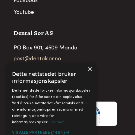
Facebook
Youtube
Dental Sor AS
PO Box 901, 4509 Mandal
post@dentalsor.no
×
Org no
:
948 782 979 VAT
Dette nettstedet bruker
informasjonskapsler
Telefon:
+47 38 27 88 88
Dette nettstedet bruker informasjonskapsler
Fax:
+ 47 38 27 88 89
(cookies) for å forbedre din opplevelse.
Ved å bruke nettstedet vårt samtykker du i
alle informasjonskapsler i samsvar med
retningslinjene våre for
informasjonskapsler.
Les mer
VIS ALLE PARTNERE
(1464) →