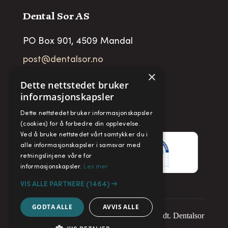
Dental Sor AS
PO Box 901, 4509 Mandal
post@dentalsor.no
×
Org no
:
948 782 979 VAT
Dette nettstedet bruker
informasjonskapsler
Telefon:
+47 38 27 88 88
Dette nettstedet bruker informasjonskapsler
Fax:
+ 47 38 27 88 89
(cookies) for å forbedre din opplevelse.
Ved å bruke nettstedet vårt samtykker du i
alle informasjonskapsler i samsvar med
retningslinjene våre for
informasjonskapsler.
Les mer
VIS ALLE PARTNERE
(1464) →
GODTA ALLE
AVVIS ALLE
Copyright © 2025. Alle rettigheter forbeholdt. Dentalsor