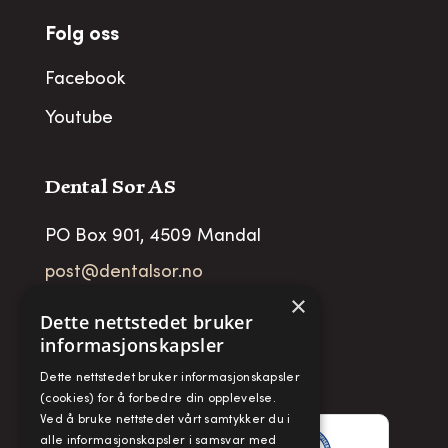
Folg oss
Facebook
Youtube
Dental Sor AS
PO Box 901, 4509 Mandal
post@dentalsor.no
×
Org no
:
948 782 979 VAT
Dette nettstedet bruker
informasjonskapsler
Telefon:
+47 38 27 88 88
Dette nettstedet bruker informasjonskapsler
Fax:
+ 47 38 27 88 89
(cookies) for å forbedre din opplevelse.
Ved å bruke nettstedet vårt samtykker du i
alle informasjonskapsler i samsvar med