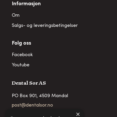
Informasjon
Om
Salgs- og leveringsbetingelser
Folg oss
Facebook
Youtube
Dental Sor AS
PO Box 901, 4509 Mandal
post@dentalsor.no
×
Org no
:
948 782 979 VAT