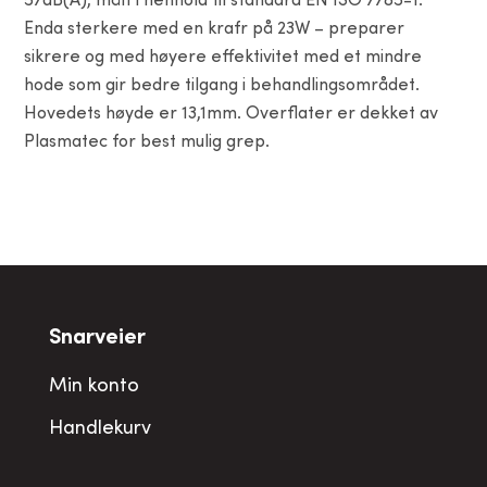
57dB(A), målt i henhold til standard EN ISO 7785-1.
Enda sterkere med en krafr på 23W – preparer
sikrere og med høyere effektivitet med et mindre
hode som gir bedre tilgang i behandlingsområdet.
Hovedets høyde er 13,1mm. Overflater er dekket av
Plasmatec for best mulig grep.
Snarveier
Min konto
Handlekurv