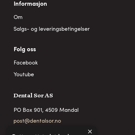
Informasjon
Om
Salgs- og leveringsbetingelser
Folg oss
Facebook
Youtube
Dental Sor AS
PO Box 901, 4509 Mandal
post@dentalsor.no
×
Org no
:
948 782 979 VAT