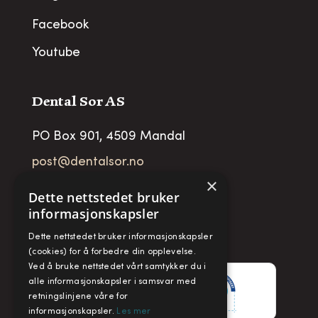
Facebook
Youtube
Dental Sor AS
PO Box 901, 4509 Mandal
post@dentalsor.no
×
Org no
:
948 782 979 VAT
Dette nettstedet bruker
informasjonskapsler
Telefon:
+47 38 27 88 88
Fax:
+ 47 38 27 88 89
Dette nettstedet bruker informasjonskapsler
(cookies) for å forbedre din opplevelse.
Ved å bruke nettstedet vårt samtykker du i
alle informasjonskapsler i samsvar med
retningslinjene våre for
informasjonskapsler.
Les mer