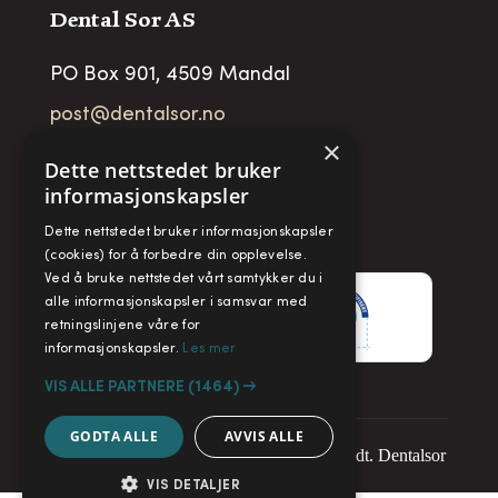
Dental Sor AS
PO Box 901, 4509 Mandal
post@dentalsor.no
×
Org no
:
948 782 979 VAT
Dette nettstedet bruker
informasjonskapsler
Telefon:
+47 38 27 88 88
Dette nettstedet bruker informasjonskapsler
Fax:
+ 47 38 27 88 89
(cookies) for å forbedre din opplevelse.
Ved å bruke nettstedet vårt samtykker du i
alle informasjonskapsler i samsvar med
retningslinjene våre for
informasjonskapsler.
Les mer
VIS ALLE PARTNERE
(1464) →
GODTA ALLE
AVVIS ALLE
Copyright © 2025. Alle rettigheter forbeholdt. Dentalsor
VIS DETALJER