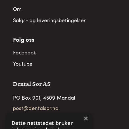
Om
Salgs- og leveringsbetingelser
Folg oss
Facebook
Youtube
Dental Sor AS
PO Box 901, 4509 Mandal
post@dentalsor.no
×
Org no
:
948 782 979 VAT
Dette nettstedet bruker