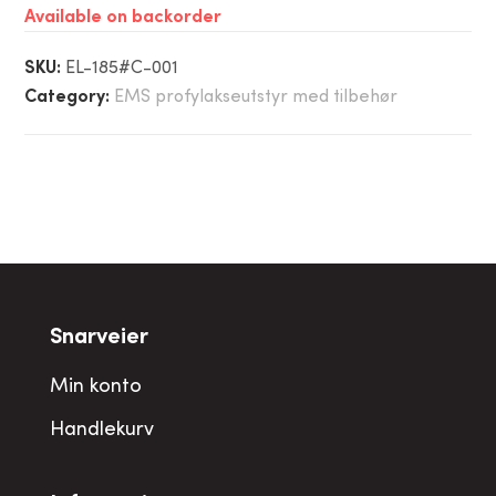
Available on backorder
SKU:
EL-185#C-001
Category:
EMS profylakseutstyr med tilbehør
Snarveier
Min konto
Handlekurv