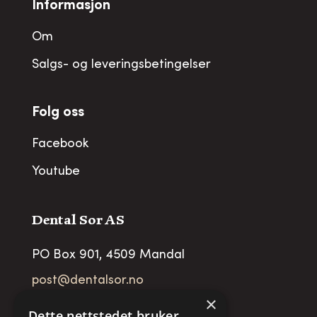
Informasjon
Om
Salgs- og leveringsbetingelser
Folg oss
Facebook
Youtube
Dental Sor AS
PO Box 901, 4509 Mandal
post@dentalsor.no
×
Org no
:
948 782 979 VAT
Dette nettstedet bruker