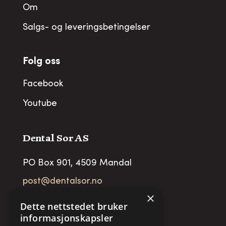
Om
Salgs- og leveringsbetingelser
Folg oss
Facebook
Youtube
Dental Sor AS
PO Box 901, 4509 Mandal
post@dentalsor.no
×
Org no
:
948 782 979 VAT
Dette nettstedet bruker
informasjonskapsler
Telefon:
+47 38 27 88 88