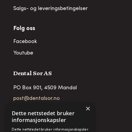
Salgs- og leveringsbetingelser
Folg oss
Facebook
Youtube
Dental Sor AS
PO Box 901, 4509 Mandal
post@dentalsor.no
×
Org no
:
948 782 979 VAT
Dette nettstedet bruker
informasjonskapsler
Telefon:
+47 38 27 88 88
Dette nettstedet bruker informasjonskapsler
Fax:
+ 47 38 27 88 89