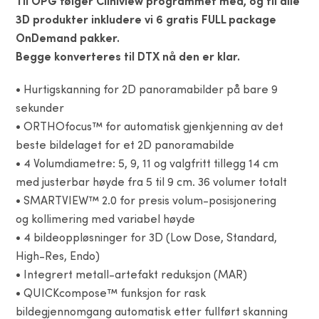
Til OPG følger Cliniview programmet med, og til alle
3D produkter inkludere vi 6 gratis FULL package
OnDemand pakker.
Begge konverteres til DTX nå den er klar.
• Hurtigskanning for 2D panoramabilder på bare 9
sekunder
• ORTHOfocus™ for automatisk gjenkjenning av det
beste bildelaget for et 2D panoramabilde
• 4 Volumdiametre: 5, 9, 11 og valgfritt tillegg 14 cm
med justerbar høyde fra 5 til 9 cm. 36 volumer totalt
• SMARTVIEW™ 2.0 for presis volum-posisjonering
og kollimering med variabel høyde
• 4 bildeoppløsninger for 3D (Low Dose, Standard,
High-Res, Endo)
• Integrert metall-artefakt reduksjon (MAR)
• QUICKcompose™ funksjon for rask
bildegjennomgang automatisk etter fullført skanning