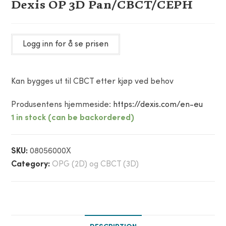
Dexis OP 3D Pan/CBCT/CEPH
Logg inn for å se prisen
Kan bygges ut til CBCT etter kjøp ved behov
Produsentens hjemmeside:
https://dexis.com/en-eu
1 in stock (can be backordered)
SKU:
08056000X
Category:
OPG (2D) og CBCT (3D)