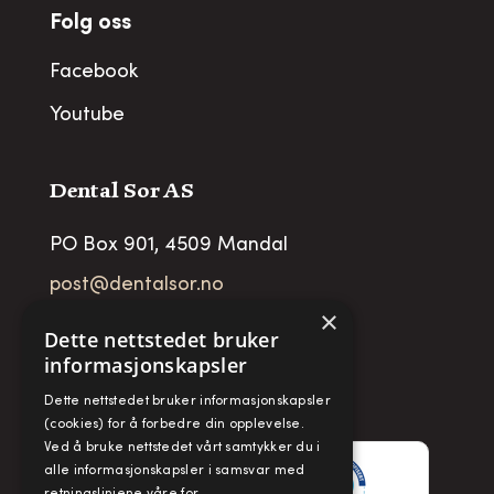
Folg oss
Facebook
Youtube
Dental Sor AS
PO Box 901, 4509 Mandal
post@dentalsor.no
×
Org no
:
948 782 979 VAT
Dette nettstedet bruker
informasjonskapsler
Telefon:
+47 38 27 88 88
Dette nettstedet bruker informasjonskapsler
Fax:
+ 47 38 27 88 89
(cookies) for å forbedre din opplevelse.
Ved å bruke nettstedet vårt samtykker du i
alle informasjonskapsler i samsvar med