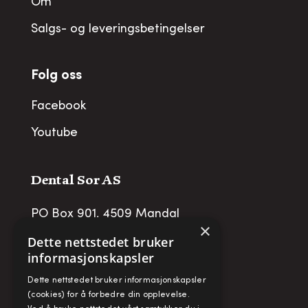
Om
Salgs- og leveringsbetingelser
Folg oss
Facebook
Youtube
Dental Sor AS
PO Box 901, 4509 Mandal
×
post@dentalsor.no
Dette nettstedet bruker
informasjonskapsler
Org no
:
948 782 979 VAT
Dette nettstedet bruker informasjonskapsler
Telefon:
+47 38 27 88 88
(cookies) for å forbedre din opplevelse.