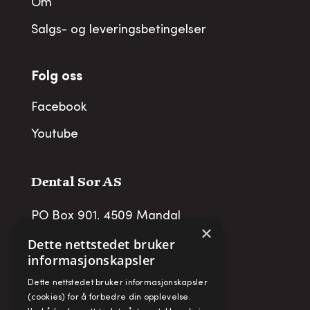
Om
Salgs- og leveringsbetingelser
Folg oss
Facebook
Youtube
Dental Sor AS
PO Box 901, 4509 Mandal
×
post@dentalsor.no
Dette nettstedet bruker
informasjonskapsler
Org no
:
948 782 979 VAT
Dette nettstedet bruker informasjonskapsler
Telefon:
+47 38 27 88 88
(cookies) for å forbedre din opplevelse.