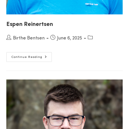
Espen Reinertsen
Post
Birthe Bentsen
Post
June 6, 2025
Post
author:
published:
category:
Espen
Continue Reading
Reinertsen