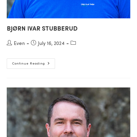
BJØRN IVAR STUBBERUD
Post
Even
Post
July 16, 2024
Post
author:
published:
category:
BJØRN
Continue Reading
IVAR
STUBBERUD