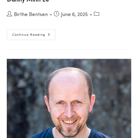
Danny Minh Le
Post
Birthe Bentsen
Post
June 6, 2025
Post
author:
published:
category:
Danny
Continue Reading
Minh
Le