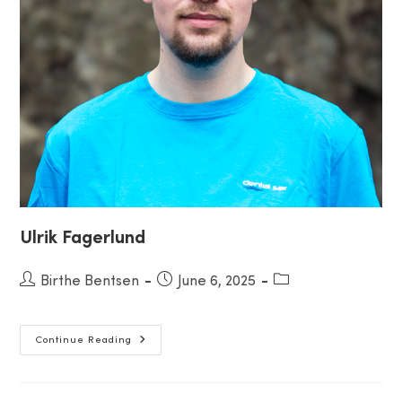
Ulrik Fagerlund
Post
Birthe Bentsen
Post
June 6, 2025
Post
author:
published:
category:
Ulrik
Continue Reading
Fagerlund