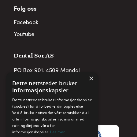
Folg oss
Facebook
Youtube
Dental Sor AS
PO Box 901, 4509 Mandal
×
post@dentalsor.no
Dette nettstedet bruker
informasjonskapsler
Org no
:
948 782 979 VAT
Dette nettstedet bruker informasjonskapsler
Telefon:
+47 38 27 88 88
(cookies) for å forbedre din opplevelse.
Ved å bruke nettstedet vårt samtykker du i
Fax:
+ 47 38 27 88 89
alle informasjonskapsler i samsvar med
retningslinjene våre for
informasjonskapsler.
Les mer