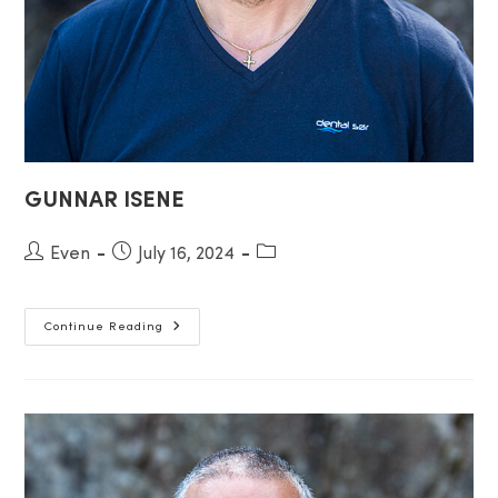
GUNNAR ISENE
Post
Even
Post
July 16, 2024
Post
author:
published:
category:
GUNNAR
Continue Reading
ISENE