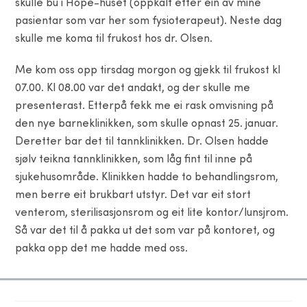
skulle bu i Hope-huset (oppkalt etter ein av mine
pasientar som var her som fysioterapeut). Neste dag
skulle me koma til frukost hos dr. Olsen.
Me kom oss opp tirsdag morgon og gjekk til frukost kl
07.00. Kl 08.00 var det andakt, og der skulle me
presenterast. Etterpå fekk me ei rask omvisning på
den nye barneklinikken, som skulle opnast 25. januar.
Deretter bar det til tannklinikken. Dr. Olsen hadde
sjølv teikna tannklinikken, som låg fint til inne på
sjukehusområde. Klinikken hadde to behandlingsrom,
men berre eit brukbart utstyr. Det var eit stort
venterom, sterilisasjonsrom og eit lite kontor/lunsjrom.
Så var det til å pakka ut det som var på kontoret, og
pakka opp det me hadde med oss.