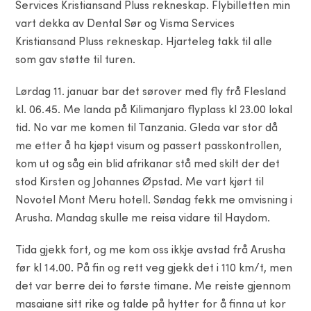
Services Kristiansand Pluss rekneskap. Flybilletten min
vart dekka av Dental Sør og Visma Services
Kristiansand Pluss rekneskap. Hjarteleg takk til alle
som gav støtte til turen.
Lørdag 11. januar bar det sørover med fly frå Flesland
kl. 06.45. Me landa på Kilimanjaro flyplass kl 23.00 lokal
tid. No var me komen til Tanzania. Gleda var stor då
me etter å ha kjøpt visum og passert passkontrollen,
kom ut og såg ein blid afrikanar stå med skilt der det
stod Kirsten og Johannes Øpstad. Me vart kjørt til
Novotel Mont Meru hotell. Søndag fekk me omvisning i
Arusha. Mandag skulle me reisa vidare til Haydom.
Tida gjekk fort, og me kom oss ikkje avstad frå Arusha
før kl 14.00. På fin og rett veg gjekk det i 110 km/t, men
det var berre dei to første timane. Me reiste gjennom
masaiane sitt rike og talde på hytter for å finna ut kor