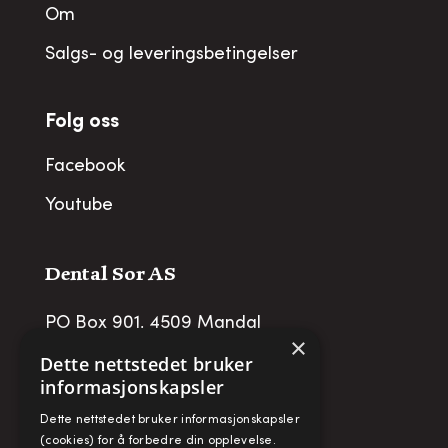
Om
Salgs- og leveringsbetingelser
Folg oss
Facebook
Youtube
Dental Sor AS
PO Box 901, 4509 Mandal
×
post@dentalsor.no
Dette nettstedet bruker
informasjonskapsler
Org no
:
948 782 979 VAT
Dette nettstedet bruker informasjonskapsler
Telefon:
+47 38 27 88 88
(cookies) for å forbedre din opplevelse.