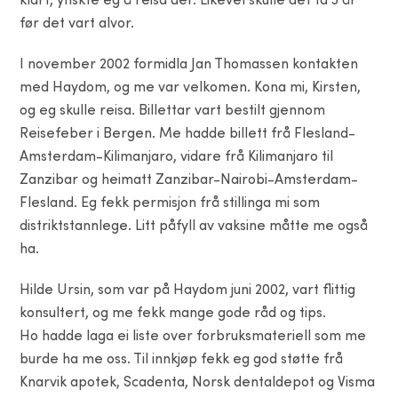
klart, ynskte eg å reisa der. Likevel skulle det ta 3 år
før det vart alvor.
I november 2002 formidla Jan Thomassen kontakten
med Haydom, og me var velkomen. Kona mi, Kirsten,
og eg skulle reisa. Billettar vart bestilt gjennom
Reisefeber i Bergen. Me hadde billett frå Flesland-
Amsterdam-Kilimanjaro, vidare frå Kilimanjaro til
Zanzibar og heimatt Zanzibar-Nairobi-Amsterdam-
Flesland. Eg fekk permisjon frå stillinga mi som
distriktstannlege. Litt påfyll av vaksine måtte me også
ha.
Hilde Ursin, som var på Haydom juni 2002, vart flittig
konsultert, og me fekk mange gode råd og tips.
Ho hadde laga ei liste over forbruksmateriell som me
burde ha me oss. Til innkjøp fekk eg god støtte frå
Knarvik apotek, Scadenta, Norsk dentaldepot og Visma