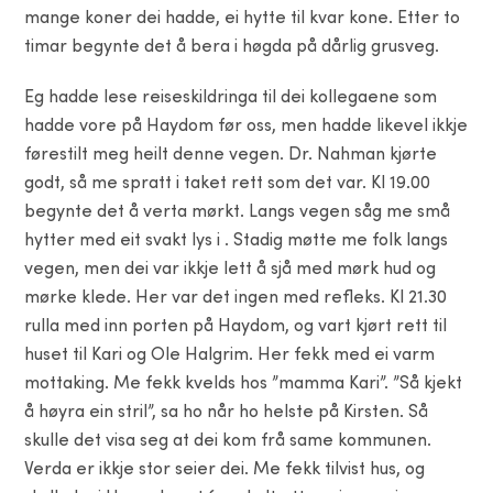
mange koner dei hadde, ei hytte til kvar kone. Etter to
timar begynte det å bera i høgda på dårlig grusveg.
Eg hadde lese reiseskildringa til dei kollegaene som
hadde vore på Haydom før oss, men hadde likevel ikkje
førestilt meg heilt denne vegen. Dr. Nahman kjørte
godt, så me spratt i taket rett som det var. Kl 19.00
begynte det å verta mørkt. Langs vegen såg me små
hytter med eit svakt lys i . Stadig møtte me folk langs
vegen, men dei var ikkje lett å sjå med mørk hud og
mørke klede. Her var det ingen med refleks. Kl 21.30
rulla med inn porten på Haydom, og vart kjørt rett til
huset til Kari og Ole Halgrim. Her fekk med ei varm
mottaking. Me fekk kvelds hos ”mamma Kari”. ”Så kjekt
å høyra ein stril”, sa ho når ho helste på Kirsten. Så
skulle det visa seg at dei kom frå same kommunen.
Verda er ikkje stor seier dei. Me fekk tilvist hus, og