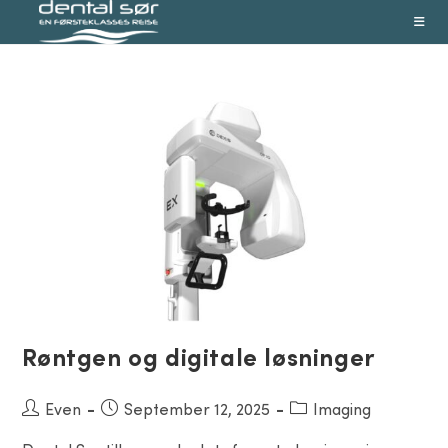
Skip
to
content
Røntgen og digitale løsninger
Post
Even
Post
September 12, 2025
Post
Imaging
author:
published:
category: