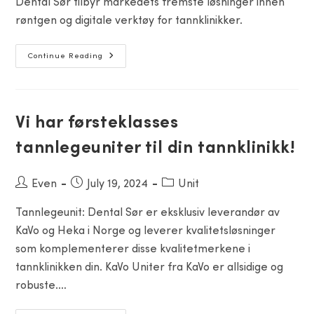
Dental Sør tilbyr markedets fremste løsninger innen
røntgen og digitale verktøy for tannklinikker.
Røntgen
Continue Reading
Og
Digitale
Løsninger
Vi har førsteklasses
tannlegeuniter til din tannklinikk!
Post
Even
Post
July 19, 2024
Post
Unit
author:
published:
category:
Tannlegeunit: Dental Sør er eksklusiv leverandør av
KaVo og Heka i Norge og leverer kvalitetsløsninger
som komplementerer disse kvalitetmerkene i
tannklinikken din. KaVo Uniter fra KaVo er allsidige og
robuste.…