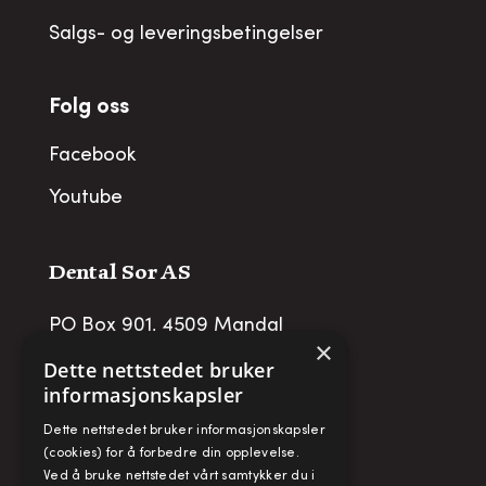
Salgs- og leveringsbetingelser
Folg oss
Facebook
Youtube
Dental Sor AS
PO Box 901, 4509 Mandal
×
post@dentalsor.no
Dette nettstedet bruker
informasjonskapsler
Org no
:
948 782 979 VAT
Dette nettstedet bruker informasjonskapsler
Telefon:
+47 38 27 88 88
(cookies) for å forbedre din opplevelse.
Ved å bruke nettstedet vårt samtykker du i
Fax:
+ 47 38 27 88 89