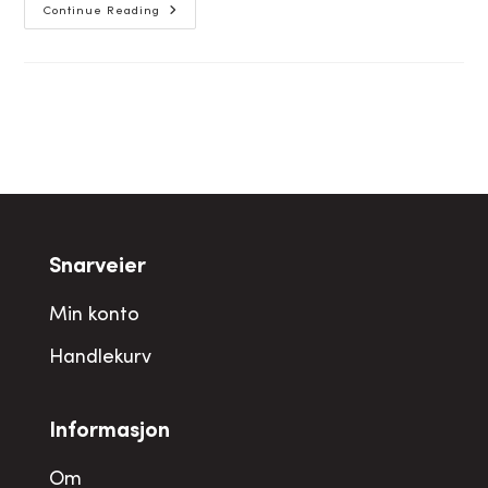
Vi
Continue Reading
Har
Førsteklasses
Tannlegeuniter
Til
Din
Tannklinikk!
Snarveier
Min konto
Handlekurv
Informasjon
Om