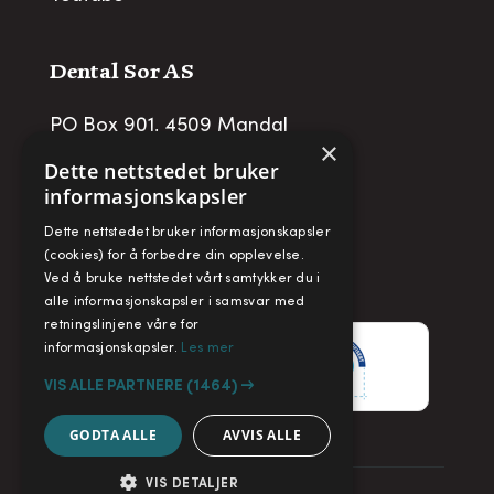
Dental Sor AS
PO Box 901, 4509 Mandal
×
post@dentalsor.no
Dette nettstedet bruker
informasjonskapsler
Org no
:
948 782 979 VAT
Dette nettstedet bruker informasjonskapsler
Telefon:
+47 38 27 88 88
(cookies) for å forbedre din opplevelse.
Ved å bruke nettstedet vårt samtykker du i
Fax:
+ 47 38 27 88 89
alle informasjonskapsler i samsvar med
retningslinjene våre for
informasjonskapsler.
Les mer
VIS ALLE PARTNERE
(1464) →
GODTA ALLE
AVVIS ALLE
VIS DETALJER