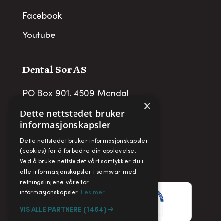
Facebook
Youtube
Dental Sor AS
PO Box 901, 4509 Mandal
×
post@dentalsor.no
Dette nettstedet bruker
informasjonskapsler
Org no
:
948 782 979 VAT
Dette nettstedet bruker informasjonskapsler
Telefon:
+47 38 27 88 88
(cookies) for å forbedre din opplevelse.
Ved å bruke nettstedet vårt samtykker du i
Fax:
+ 47 38 27 88 89
alle informasjonskapsler i samsvar med
retningslinjene våre for
informasjonskapsler.
Les mer
VIS ALLE PARTNERE
(1464) →