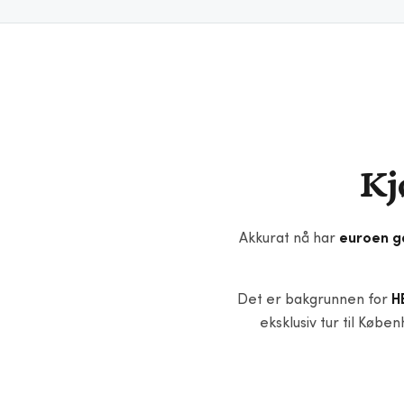
Kj
Akkurat nå har
euroen g
Det er bakgrunnen for
H
eksklusiv tur til Køb