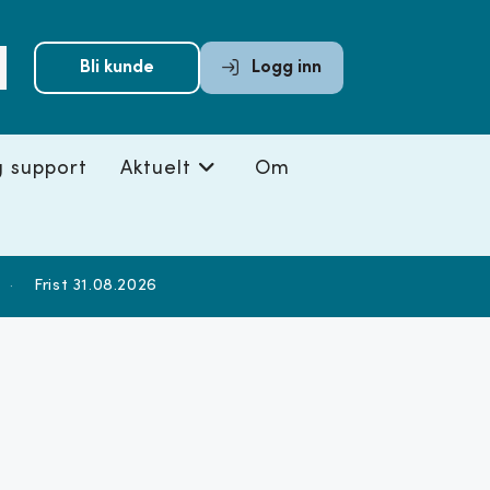
Submit
Bli kunde
Logg inn
search
g support
Aktuelt
Om
·
Frist 31.08.2026