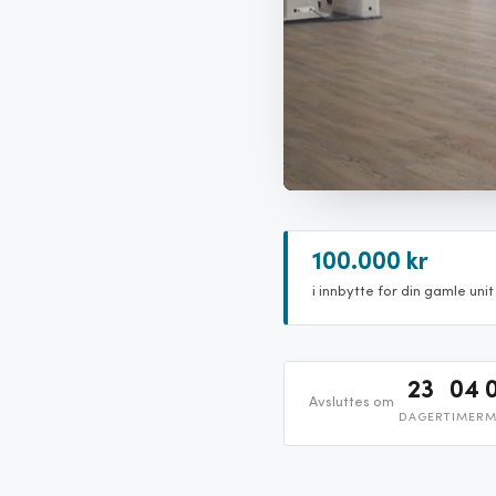
100.000 kr
i innbytte for din gamle unit
23
04
Avsluttes om
DAGER
TIMER
M