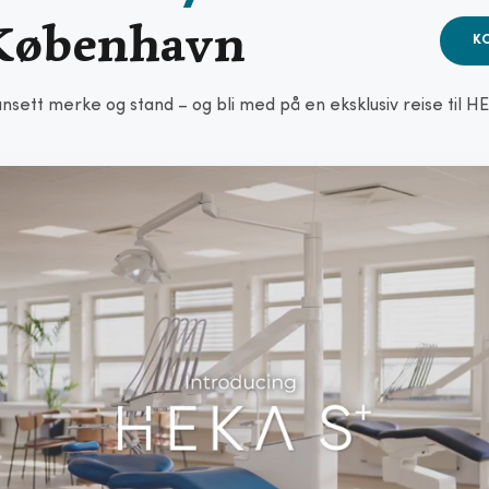
l København
K
uansett merke og stand – og bli med på en eksklusiv reise til H