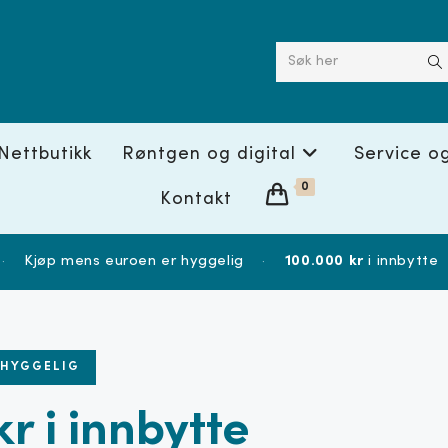
Søk her
Nettbutikk
Røntgen og digital
Service o
0
Kontakt
·
Kjøp mens euroen er hyggelig
·
100.000 kr
i innbytte
 HYGGELIG
r i innbytte