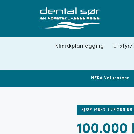
Skip
to
content
Klinikkplanlegging
Utstyr/
HEKA Valutafest
KJØP MENS EUROEN ER
100.000 k