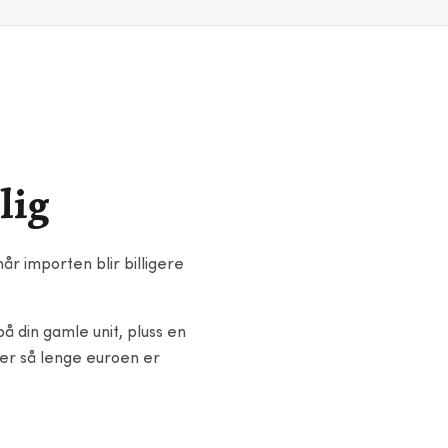
lig
år importen blir billigere
på din gamle unit, pluss en
der så lenge euroen er