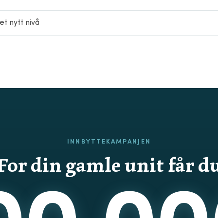
t nytt nivå
INNBYTTEKAMPANJEN
For din gamle unit får d