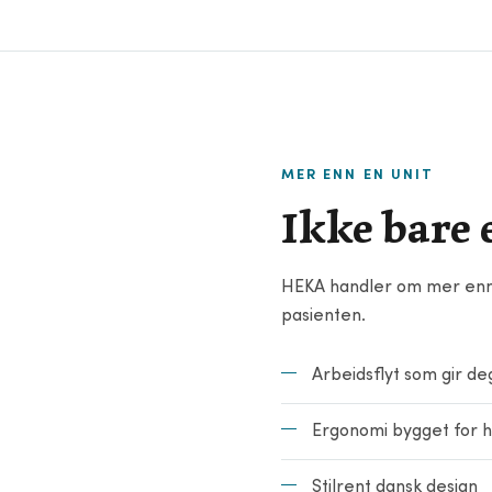
▶
TANNLEGENE BERG OM H
MER ENN EN UNIT
Ikke bare 
HEKA handler om mer enn t
pasienten.
Arbeidsflyt som gir deg
Ergonomi bygget for h
Stilrent dansk design