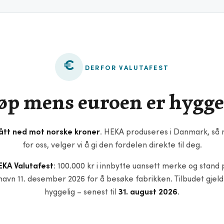
€
DERFOR VALUTAFEST
øp mens euroen er hygge
ått ned mot norske kroner
. HEKA produseres i Danmark, så n
for oss, velger vi å gi den fordelen direkte til deg.
EKA Valutafest
: 100.000 kr i innbytte uansett merke og stand 
enhavn 11. desember 2026 for å besøke fabrikken. Tilbudet gjel
hyggelig – senest til
31. august 2026
.