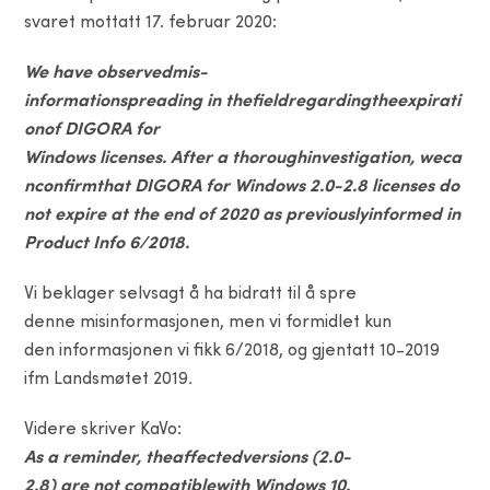
svaret mottatt 17. februar 2020:
We
have
observed
mis-
information
spreading
in
the
field
regarding
the
expirati
on
of
DIGORA for
Windows
licenses
.
After
a
thorough
investigation
,
we
ca
n
confirm
that
DIGORA for Windows 2.0-2.8
licenses
do
not
expire
at
the
end
of
2020 as
previously
informed
in
Product Info 6/2018.
Vi beklager selvsagt å ha bidratt til å spre
denne misinformasjonen, men vi formidlet kun
den informasjonen vi fikk 6/2018, og gjentatt 10-2019
ifm Landsmøtet 2019
.
Videre skriver KaVo:
As a
reminder
,
the
affected
versions
(2.0-
2.8)
are
not
compatible
with
Windows 10.