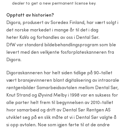
dealer to get a new permanent license key.
Opptatt av historien?
Digora, produsert av Soredex Finland, har vært solgt i
det norske markedet i mange år til det i dag
heter KaVo og forhandles av oss i Dental Sør.
DfW var standard bildebehandlingsprogram som ble
levert med den velkjente fosforplateskanneren fra
Digora.
Digoraskanneren har helt siden tidlige på 90-tallet
vært bransjevinneren blant digitalisering av intraorale
røntgenbilder Samarbeidsavtalen mellom Dental Sør,
Knut Strand og Øyvind Melby i 1998 var en suksess for
alle parter helt frem til begynnelsen av 2010-tallet
hvor samarbeid og drift av Dental Sør Røntgen AS
utviklet seg på en slik måte at vi i Dental Sør valgte å
si opp avtalen. Noe som igjen førte til at de andre