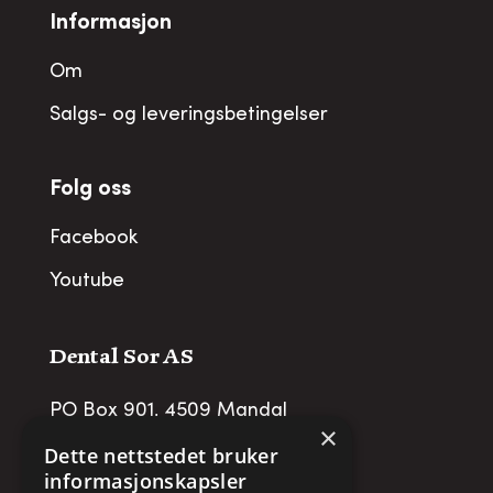
Informasjon
Om
Salgs- og leveringsbetingelser
Folg oss
Facebook
Youtube
Dental Sor AS
PO Box 901, 4509 Mandal
×
post@dentalsor.no
Dette nettstedet bruker
informasjonskapsler
Org no
:
948 782 979 VAT