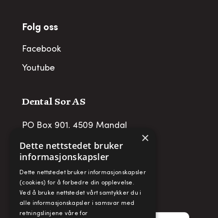
Folg oss
Facebook
Youtube
Dental Sor AS
PO Box 901, 4509 Mandal
×
post@dentalsor.no
Dette nettstedet bruker
informasjonskapsler
Org no
:
948 782 979 VAT
Dette nettstedet bruker informasjonskapsler
Telefon:
+47 38 27 88 88
(cookies) for å forbedre din opplevelse.
Ved å bruke nettstedet vårt samtykker du i
Fax:
+ 47 38 27 88 89
alle informasjonskapsler i samsvar med
retningslinjene våre for