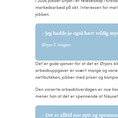
I 2006 jobbet Ørjan i et teleselskap i Krist
markedsarbeid på sikt. Interessen for mark
jobben.
– Jeg hadde jo også hørt veldig my
Ørjan F. Hagen
Det er gode sjanser for at det er Ørjans
arbeidsoppgaver er svært mange og varier
nettbutikken, jobber med priser og kampan
Den varierte arbeidshverdagen er noe han 
mener han at det er spennende at fokuset v
– Det er alltid noe nytt og spennen