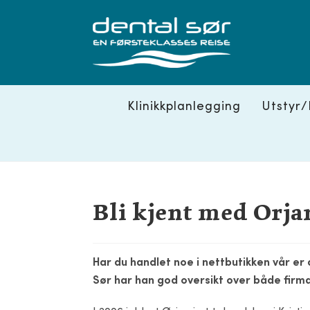
Skip
to
content
Klinikkplanlegging
Utstyr/
Bli kjent med Orja
Har du handlet noe i nettbutikken vår er 
Sør har han god oversikt over både firma