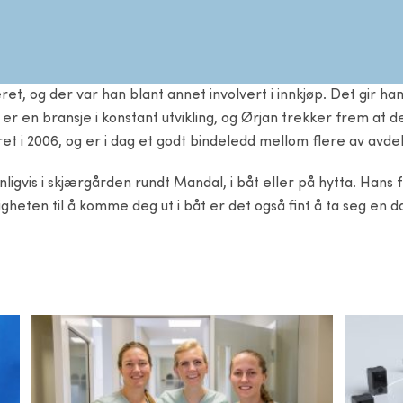
ret, og der var han blant annet involvert i innkjøp. Det gir h
er en bransje i konstant utvikling, og Ørjan trekker frem at d
ret i 2006, og er i dag et godt bindeledd mellom flere av avde
vis i skjærgården rundt Mandal, i båt eller på hytta. Hans fer
gheten til å komme deg ut i båt er det også fint å ta seg en 