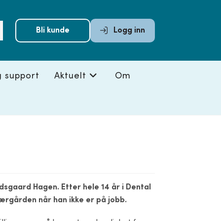
Submit
Bli kunde
Logg inn
search
g support
Aktuelt
Om
ldsgaard Hagen. Etter hele 14 år i Dental
jærgården når han ikke er på jobb.