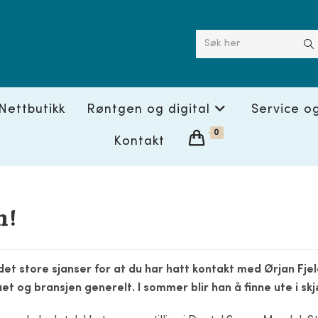
Søk her
Nettbutikk
Røntgen og digital
Service o
0
Kontakt
n!
det store sjanser for at du har hatt kontakt med Ørjan Fje
et og bransjen generelt. I sommer blir han å finne ute i sk