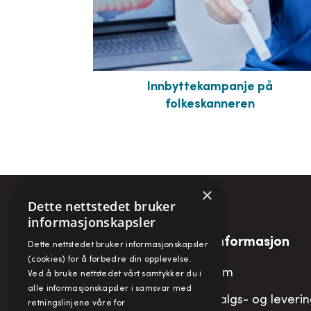
Innbyttekampanje på
folkeskanneren
×
Dette nettstedet bruker
informasjonskapsler
Snarveier
Informasjon
Dette nettstedet bruker informasjonskapsler
(cookies) for å forbedre din opplevelse.
Min konto
Om
Ved å bruke nettstedet vårt samtykker du i
alle informasjonskapsler i samsvar med
Handlekurv
Salgs- og leveri
retningslinjene våre for