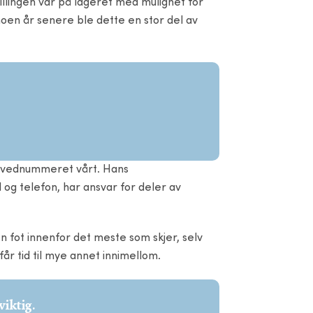
Stillingen var på lageret med mulighet for
noen år senere ble dette en stor del av
hovednummeret vårt. Hans
g telefon, har ansvar for deler av
 fot innenfor det meste som skjer, selv
år tid til mye annet innimellom.
viktig.