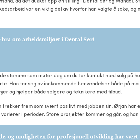
iansand, da det dukket opp en stilling i Dental Sør og Mandal. 
edsarbeid var en viktig del av hvorfor han valgte å søke, og 
e bra om arbeidsmiljøet i Dental Sør!
 blide stemme som møter deg om du tar kontakt med salg på 
te. Han tar seg av innkommende henvendelser både på mail o
jer og hjelper både selgere og teknikere med tilbud.
trekker frem som svært positivt med jobben sin. Ørjan har en
arierer i perioder. Store prosjekter kommer og går, og han f
de, og muligheten for profesjonell utvikling har vært 