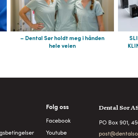
– Dental Sør holdt meg i hånden
SL
hele veien
KLI
Dental Sor A
Folg oss
Facebook
PO Box 901, 4
ngsbetingelser
Youtube
post@dentalso