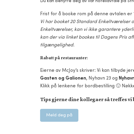
Du kan benytte deg av vår hotellavtale på S
Frist for å booke rom på denne avtalen er 1. 
Vi har booket 20 Standard Enkeltværelser o
Enkeltværelser, kan vi ikke garantere yderl
kan der via linket bookes til Dagens Pris 
tilgængelighed.
Rabatt på restauranter:
Eierne av McJoy’s skriver: Vi kan tilbyde j
Gasten og Galionen
, Nyhavn 23 og
Nyhav
Klikk på lenkene for bordbestilling 🙂 Nøkke
Tips gjerne dine kollegaer så treffes v
Meld deg på