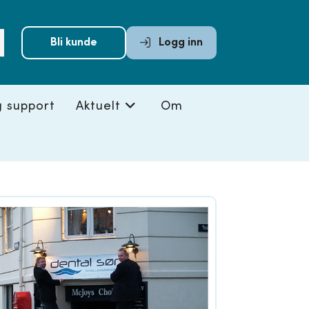
Submit
Bli kunde
Logg inn
search
g support
Aktuelt
Om