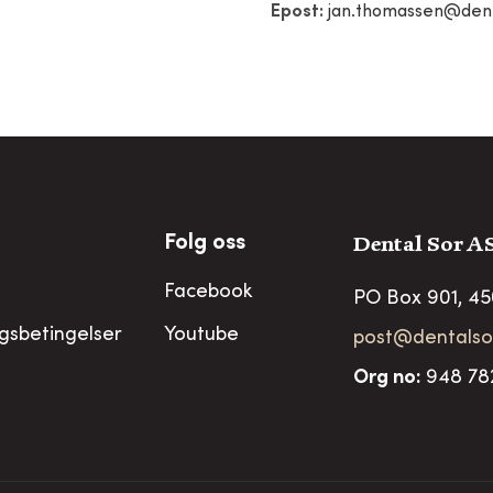
Epost:
jan.thomassen@dent
Dental Sor A
Folg oss
Facebook
PO Box 901, 4
ngsbetingelser
Youtube
post@dentalso
Org no
:
948 78