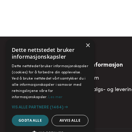
×
Dette nettstedet bruker
informasjonskapsler
Snarveier
Informasjon
Dette nettstedet bruker informasjonskapsler
(cookies) for å forbedre din opplevelse.
Min konto
Om
Ved å bruke nettstedet vårt samtykker du i
alle informasjonskapsler i samsvar med
Handlekurv
Salgs- og leveri
retningslinjene våre for
informasjonskapsler.
Les mer
VIS ALLE PARTNERE
(1464) →
GODTA ALLE
AVVIS ALLE