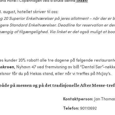
trand Hotel i Copenhagen ved å bruke denne
linken!
august, hotellet skriver til oss:
g 20 Superior Enkeltværelser på jeres allotment – når der er
igere Standard Enkeltværelser. Deadline for reservation er den 
afhængig af tilgængelighed. Via linket er det også muligt at 
eres kunder 20% rabatt alle tre dagene på følgende restaurant
nskroen
,
Nyhavn 47 ved fremvisning av blå “Dental Sør”-nøkke
lsnor får du på Hekas stand, eller når vi treffes på McJoy’s.
i både på messen og på det tradisjonelle After Messe-tref
Kontaktperson:
Jan Thoma
Telefon:
90110692