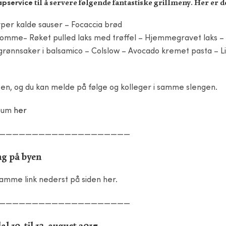
til å servere følgende fantastiske grillmeny. Her er d
apservice
 typer kalde sauser – Focaccia brød
omme- Røket pulled laks med trøffel – Hjemmegravet laks – 
 grønnsaker i balsamico – Colslow – Avocado kremet pasta – Lin
sten, og du kan melde på følge og kolleger i samme slengen.
lbum
her
————————————————————
ag på byen
amme link nederst på siden her.
————————————————————
 10. til 13. august 2017