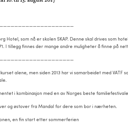
————————————————————
lborg Hotel, som nå er skolen SKAP. Denne skal drives som h
71. I tillegg finnes der mange andre muligheter å finne på net
————————————————————
rkurset alene, men siden 2013 har vi samarbeidet med VATF so
ale.
tet i kombinasjon med en av Norges beste familiefestivale
ver og østover fra Mandal for dere som bor i nærheten.
jonen, en fin start etter sommerferien