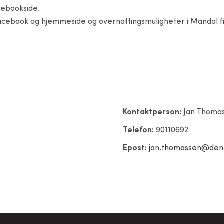
acebookside.
Facebook og hjemmeside og overnattingsmuligheter i Mandal fi
Kontaktperson:
Jan Thoma
Telefon:
90110692
Epost:
jan.thomassen@dent