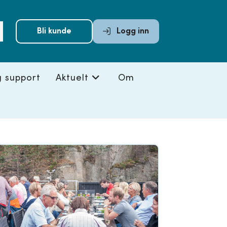
Submit
Bli kunde
Logg inn
search
g support
Aktuelt
Om