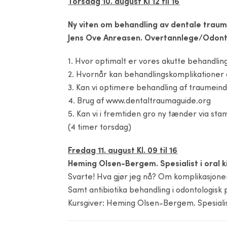
Torsdag 10. august Kl 12 til 16
Ny viten om behandling av dentale trau
Jens Ove Anreasen. Overtannlege/Odont
1. Hvor optimalt er vores akutte behandling
2. Hvornår kan behandlingskomplikationer 
3. Kan vi optimere behandling af traumei
4. Brug af www.dentaltraumaguide.org
5. Kan vi i fremtiden gro ny tænder via sta
(4 timer torsdag)
Fredag 11. august Kl. 09 til 16
Heming Olsen-Bergem. Spesialist i oral ki
Svarte! Hva gjør jeg nå? Om komplikasjoner
Samt antibiotika behandling i odontologisk p
Kursgiver: Heming Olsen-Bergem. Spesialist 