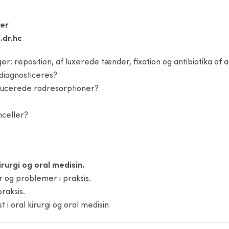
mer
.dr.hc
er: reposition, af luxerede tænder, fixation og antibiotika af 
diagnosticeres?
nducerede rodresorptioner?
mceller?
rurgi og oral medisin.
 og problemer i praksis.
raksis.
i oral kirurgi og oral medisin