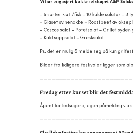
Vi har engasjert kokkeselskapet
A&P Selsk
– 5 sorter kjøtt/fisk – 10 kalde salater – 3
– Glaset svinenakke – Roastbeef av oksepl
– Coscos salat – Potetsalat – Grillet syden
– Kald soppsalat – Gresksalat
Ps. det er mulig å melde seg på kun grilfe
Bilder fra tidligere festivaler ligger som a
————————————————————————
Fredag etter kurset blir det festmidd
Åpent for ledsagere, egen påmelding via s
————————————————————————
Skalldyrfestivalen
arrangeres i Mandal