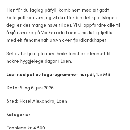
Her får du fagleg påfyll, kombinert med eit godt
kollegialt samvær, og vil du utfordre det sportslege i
deg, er det mange høve til det. Vi vil oppfordre alle til
å sjå nærare på Via Ferrata Loen – ein luftig fjelltur
med eit fenomenalt utsyn over fjordlandskapet.
Set av helga og ta med heile tannhelseteamet til
nokre hyggjelege dagar i Loen.
Last ned pdf av fagprogrammet her
pdf, 1.5 MB.
Dato:
5. og 6. juni 2026
Sted:
Hotel Alexandra, Loen
Kategorier
Tannlege kr 4 500