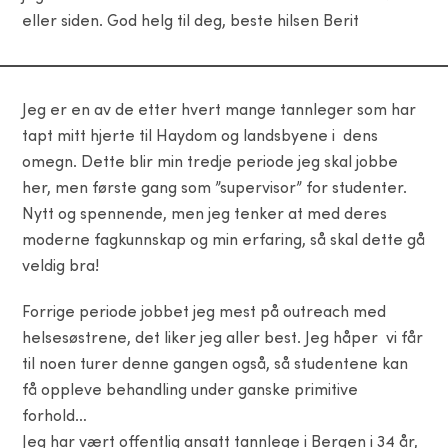
eller siden. God helg til deg, beste hilsen Berit
Jeg er en av de etter hvert mange tannleger som har
tapt mitt hjerte til Haydom og landsbyene i dens
omegn. Dette blir min tredje periode jeg skal jobbe
her, men første gang som ”supervisor” for studenter.
Nytt og spennende, men jeg tenker at med deres
moderne fagkunnskap og min erfaring, så skal dette gå
veldig bra!
Forrige periode jobbet jeg mest på outreach med
helsesøstrene, det liker jeg aller best. Jeg håper vi får
til noen turer denne gangen også, så studentene kan
få oppleve behandling under ganske primitive
forhold…
Jeg har vært offentlig ansatt tannlege i Bergen i 34 år,